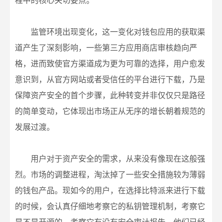
程中的核心关切要点。
监管环境出现变化，这一变化对钱包应用的获取渠
道产生了深刻影响，一些第三方应用商店审核趋向严
格，进而致使官方渠道成为更为可靠的选择，用户愈发
意识到，从官方网站或者受信任的平台进行下载，乃是
保障资产安全的首个步骤，此种转变并非仅仅只是路径
的简单变动，它体现出市场正从无序的增长朝着规范的
发展过渡。
用户对于资产安全的需求，从来没有像现在这般强
烈。市场的调整进程，淘汰掉了一些安全措施较为薄弱
的钱包产品。现如今的用户，在选择比特派来进行下载
的时候，会认真仔细地考察它的私钥管理机制，考察它