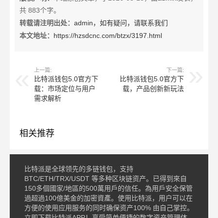
共 883个字。
转载请注明出处：
admin，如有疑问，请联系我们
本文地址：
https://hzsdcnc.com/btzx/3197.html
上一篇:
下一篇:
比特派钱包5.0官方下
比特派钱包5.0官方下
载：市场定位与用户
载，产品创新新玩法
需求解析
相关推荐
比特派是全球领先的多链钱包，支持
BTC/ETH/TRX/USDT 等多种区块链资产。已得到來自
150多個國家/地區的500萬用戶的信任。為用戶安全保管
過超過100億美金的加密資產。使用比特派，用户可以在
方便的使用应用服务的同时确保资产100% 由自己掌控。
立即下载比特派APP！享受简单便捷的数字资产管理体