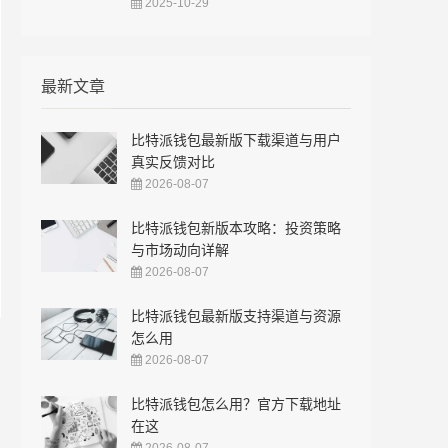
2025-10-29
最新文章
比特派钱包最新版下载渠道与用户
真实反馈对比
2026-08-07
比特派钱包新版本攻略：投资策略
与市场动向详解
2026-08-07
比特派钱包最新版支持渠道与资源
怎么用
2026-08-07
比特派钱包怎么用？官方下载地址
在这