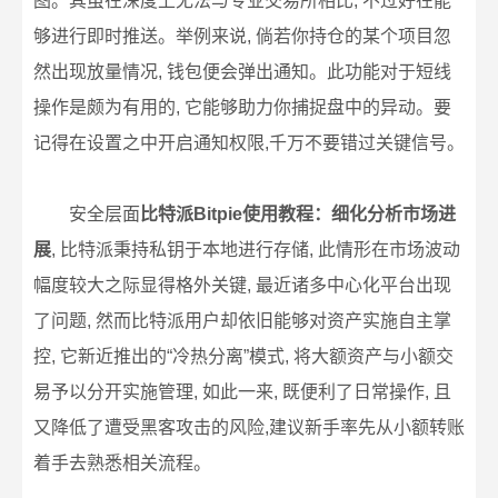
图。其虽在深度上无法与专业交易所相比, 不过好在能
够进行即时推送。举例来说, 倘若你持仓的某个项目忽
然出现放量情况, 钱包便会弹出通知。此功能对于短线
操作是颇为有用的, 它能够助力你捕捉盘中的异动。要
记得在设置之中开启通知权限,千万不要错过关键信号。
安全层面
比特派Bitpie使用教程：细化分析市场进
展
, 比特派秉持私钥于本地进行存储, 此情形在市场波动
幅度较大之际显得格外关键, 最近诸多中心化平台出现
了问题, 然而比特派用户却依旧能够对资产实施自主掌
控, 它新近推出的“冷热分离”模式, 将大额资产与小额交
易予以分开实施管理, 如此一来, 既便利了日常操作, 且
又降低了遭受黑客攻击的风险,建议新手率先从小额转账
着手去熟悉相关流程。