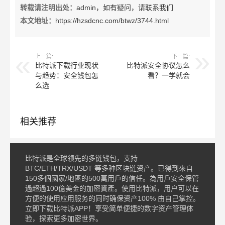
转载请注明出处：
admin，如有疑问，请联系我们
本文地址：
https://hzsdcnc.com/btwz/3744.html
上一篇:
下一篇:
比特派下载行业现状
比特派安全协议怎么
与趋势：安全钱包怎
看？一学就会
么选
相关推荐
比特派是全球领先的多链钱包，支持
BTC/ETH/TRX/USDT 等多种区块链资产。已得到來自
150多個國家/地區的500萬用戶的信任。為用戶安全保管
過超過100億美金的加密資產。使用比特派，用户可以在
方便的使用应用服务的同时确保资产100% 由自己掌控。
立即下载比特派APP！享受简单便捷的数字资产管理体
验，探索更多加密世界。