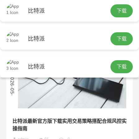
比特派
下载
首页
包含"比特派官方下载最新版的交易策略与风险控
制"标签的文章
比特派
下载
比特派
下载
3
2
0
2
6
-
0
5
-
1
比特派最新官方版下载实用交易策略搭配合规风控实
操指南