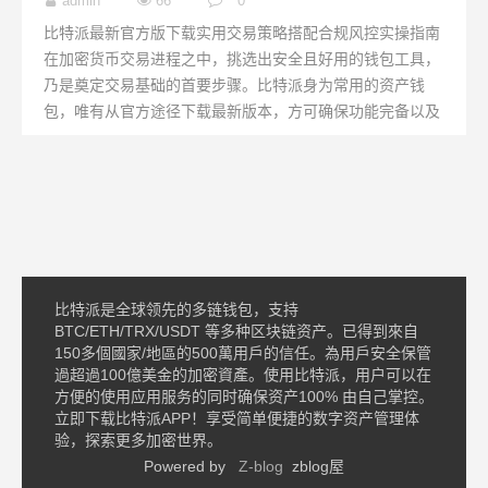
admin
66
0
比特派最新官方版下载实用交易策略搭配合规风控实操指南
在加密货币交易进程之中，挑选出安全且好用的钱包工具，
乃是奠定交易基础的首要步骤。比特派身为常用的资产钱
包，唯有从官方途径下载最新版本，方可确保功能完备以及
账户安全...
比特派是全球领先的多链钱包，支持
BTC/ETH/TRX/USDT 等多种区块链资产。已得到來自
150多個國家/地區的500萬用戶的信任。為用戶安全保管
過超過100億美金的加密資產。使用比特派，用户可以在
方便的使用应用服务的同时确保资产100% 由自己掌控。
立即下载比特派APP！享受简单便捷的数字资产管理体
验，探索更多加密世界。
Powered by
Z-blog
zblog屋