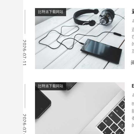
比特派下载网站
2026-07-11
比特派下载网站
2026-07-11