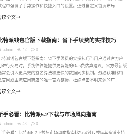
教程中强调了手势操作和快捷入口的设置。通过自定义首页布局...
阅读全文
比特派钱包官版下载指南：省下手续费的实操技巧
admin
42
0
比特派钱包官版下载指南：省下手续费的实操技巧当用户通过官方应
用进行交易时，系统往往能提供更智能的Gas费估算建议。官方最新版
通常会引入更高效的签名算法和更快的数据同步机制。务必认准比特
派官网或主流应用商店的唯一官方链接，杜绝点击不明来源的广...
阅读全文
新手必看：比特派5.2下载与市场风向指南
admin
43
0
新手必看：比特派5.2下载与市场风向指南比特派钱包凭借其多链支持