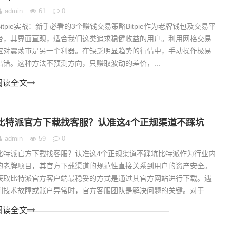
admin
61
0
Bitpie实战：新手必看的3个赚钱交易策略Bitpie作为老牌钱包及交易平
台，其界面直观，适合我们这类追求稳健收益的用户。利用网格交易
应对震荡市是另一个利器。在缺乏明显趋势的行情中，手动操作极易
出错。这种方法不预测方向，只赚取波动的差价，...
阅读全文
比特派官方下载找客服？认准这4个正规渠道不踩坑
admin
59
0
比特派官方下载找客服？认准这4个正规渠道不踩坑比特派作为行业内
的老牌项目，其官方下载渠道的规范性直接关系到用户的资产安全。
获取比特派官方客户端最稳妥的方式是通过其官方网站进行下载。遇
到技术故障或账户异常时，官方客服团队是解决问题的关键。对于...
阅读全文