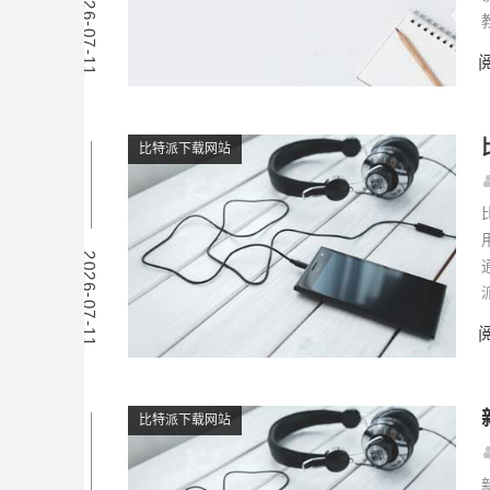
2026-07-11
比特派下载网站
2026-07-11
比特派下载网站