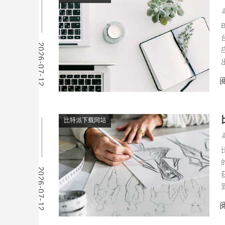
2026-07-12
比特派下载网站
2026-07-12